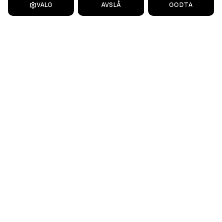
VALG
AVSLÅ
GODTA
TETTHET
PROFESJONELL TETTHETSMÅLING AV BYGG —
DOKUMENTERER LUFTLEKKASJER OG SIKRER
ENERGIEFFEKTIVITET.
Bygg skal oppfylle krav til lufttetthet. For boliger angir TEK et
lekkasjetall under 1,5 luftvekslinger per time ved 50 Pa
trykkforskjell.
SEND HENVENDELSE