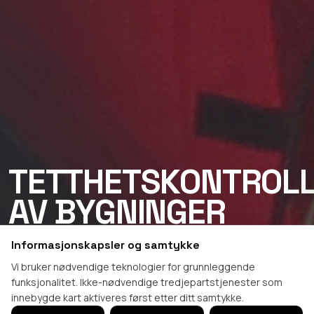
TETTHETSKONTROL
AV BYGNINGER
Informasjonskapsler og samtykke
Testing mot TEK-krav med Minneapolis Blowerdoor-
Vi bruker nødvendige teknologier for grunnleggende
systemet.
funksjonalitet. Ikke-nødvendige tredjepartstjenester som
innebygde kart aktiveres først etter ditt samtykke.